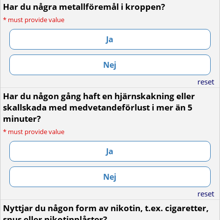
Har du några metallföremål i kroppen?
*
must provide value
Ja
Nej
reset
Har du någon gång haft en hjärnskakning eller
skallskada med medvetandeförlust i mer än 5
minuter?
*
must provide value
Ja
Nej
reset
Nyttjar du någon form av nikotin, t.ex. cigaretter,
snus eller nikotinplåster?